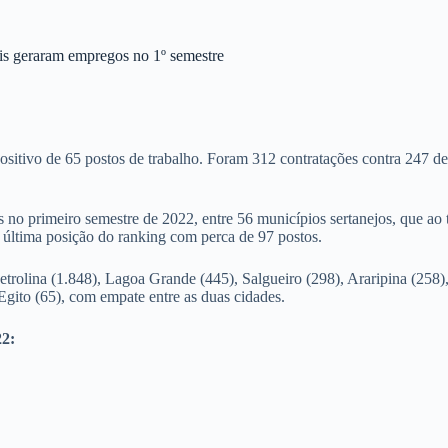
is geraram empregos no 1º semestre
sitivo de 65 postos de trabalho. Foram 312 contratações contra 247 d
 no primeiro semestre de 2022, entre 56 municípios sertanejos, que ao 
a última posição do ranking com perca de 97 postos.
olina (1.848), Lagoa Grande (445), Salgueiro (298), Araripina (258), S
gito (65), com empate entre as duas cidades.
22: