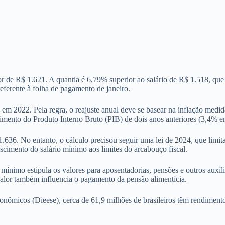
lor de R$ 1.621. A quantia é 6,79% superior ao salário de R$ 1.518, qu
referente à folha de pagamento de janeiro.
da em 2022. Pela regra, o reajuste anual deve se basear na inflação me
imento do Produto Interno Bruto (PIB) de dois anos anteriores (3,4% 
 1.636. No entanto, o cálculo precisou seguir uma lei de 2024, que limi
scimento do salário mínimo aos limites do arcabouço fiscal.
 mínimo estipula os valores para aposentadorias, pensões e outros auxí
lor também influencia o pagamento da pensão alimentícia.
onômicos (Dieese), cerca de 61,9 milhões de brasileiros têm rendiment