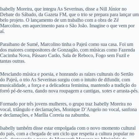
Isabelly Moreira, que integra As Severinas, disse a Nill Júnior no
Debate do Sábado, da Gazeta FM, que o trio se prepara para lançar um
belo projeto. O lançamento de um trabalho com a obra de Zé
Marcolino, em aquecimento para o São João. Imagine o que vem por
aí.
Paraibano de Sumé, Marcolino tinha o Pajeú como sua casa. Foi um
dos maiores compositores de Gonzagão, com músicas como Fazenda
Cacimba Nova, Pássaro Carão, Sala de Reboco, Fogo sem Fuzil e
tantas outras.
Mesclando música e poesia, e honrando as raízes culturais do Sertão
do Pajeú, o trio As Severinas surgiu com o intuito de difundir, com
musicalidade, a força e a delicadeza feminina, mantendo a tradição do
forró pé-de-serra, dando nova roupagem a cantigas, xotes e arrasta-pés.
Formado por três jovens mulheres, o grupo traz Isabelly Moreira no
vocal, triângulo e declamações, Monique D’Angelo no vocal, sanfona
e declamações, e Marília Correia na zabumba.
Isabelly também disse estar empolgada com o novo momento cultural
do país, com a chegada de um ciclo que respeita a cultura popular no