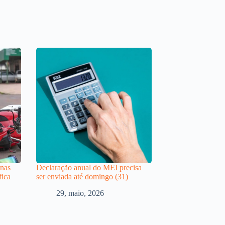
 nas
Declaração anual do MEI precisa
fica
ser enviada até domingo (31)
29, maio, 2026