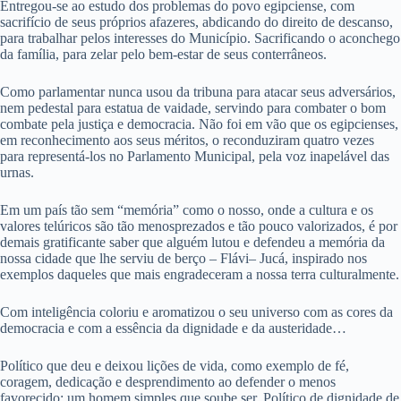
Entregou-se ao estudo dos problemas do povo egipciense, com
sacrifício de seus próprios afazeres, abdicando do direito de descanso,
para trabalhar pelos interesses do Município. Sacrificando o aconchego
da família, para zelar pelo bem-estar de seus conterrâneos.
Como parlamentar nunca usou da tribuna para atacar seus adversários,
nem pedestal para estatua de vaidade, servindo para combater o bom
combate pela justiça e democracia. Não foi em vão que os egipcienses,
em reconhecimento aos seus méritos, o reconduziram quatro vezes
para representá-los no Parlamento Municipal, pela voz inapelável das
urnas.
Em um país tão sem “memória” como o nosso, onde a cultura e os
valores telúricos são tão menosprezados e tão pouco valorizados, é por
demais gratificante saber que alguém lutou e defendeu a memória da
nossa cidade que lhe serviu de berço – Flávi– Jucá, inspirado nos
exemplos daqueles que mais engradeceram a nossa terra culturalmente.
Com inteligência coloriu e aromatizou o seu universo com as cores da
democracia e com a essência da dignidade e da austeridade…
Político que deu e deixou lições de vida, como exemplo de fé,
coragem, dedicação e desprendimento ao defender o menos
favorecido; um homem simples que soube ser. Político de dignidade de