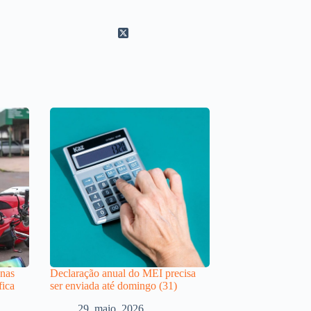
 nas
Declaração anual do MEI precisa
fica
ser enviada até domingo (31)
29, maio, 2026