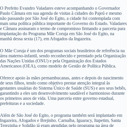
O Prefeito Evandro Valadares esteve acompanhando o Governador
Paulo Câmara em sua agenda de visitas à cidades do Pajeú e mesmo
não passando por São José do Egito, a cidade foi contemplada com
mais uma política pública importante do Governo do Estado. Valadares
e Câmara assinaram o termo de compromisso firmando a parceria para
implantação do Programa Mãe Coruja em São José do Egito, na
manhã dessa sexta (17), em Afogados da Ingazeira.
O Mãe Coruja é um dos programas sociais brasileiros de referência na
área materno-infantil, sendo reconhecido e premiado pela Organização
das Nações Unidas (ONU) e pela Organização dos Estados
Americanos (OEA), como modelo de Gestão de Política Pública.
Oferece apoio às mães pernambucanas, antes e depois do nascimento
de seus filhos, tendo como objetivo prestar atenção integral às
gestantes usuárias do Sistema Único de Saúde (SUS) e aos seus bebês,
garantindo a eles um desenvolvimento saudável e harmonioso durante
os primeiros anos de vida. Uma parceria entre governo estadual,
prefeituras e a sociedade.
Além de São José do Egito, o programa também será implantado em
Ingazeira, Afogados e Brejinho. Carnaíba, Iguaracy, Itapetim, Santa
Terezinha e Solidão já eram atendidas pelo programa na área de