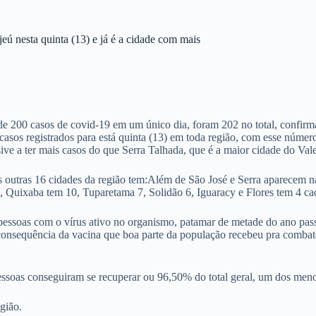
eú nesta quinta (13) e já é a cidade com mais
 de 200 casos de covid-19 em um único dia, foram 202 no total, confir
asos registrados para está quinta (13) em toda região, com esse númer
ive a ter mais casos do que Serra Talhada, que é a maior cidade do Val
 outras 16 cidades da região tem:Além de São José e Serra aparecem n
0, Quixaba tem 10, Tuparetama 7, Solidão 6, Iguaracy e Flores tem 4 c
pessoas com o vírus ativo no organismo, patamar de metade do ano pass
 consequência da vacina que boa parte da população recebeu pra comba
essoas conseguiram se recuperar ou 96,50% do total geral, um dos men
gião.