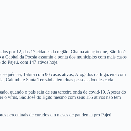
mados por 12, das 17 cidades da região. Chama atenção que, São José
o a Capital da Poesia assumiu a ponta dos municípios com mais casos
e do Pajeú, com 147 ativos hoje.
a sequência; Tabira com 90 casos ativos, Afogados da Ingazeira com
ada, Calumbi e Santa Terezinha tem duas pessoas doentes cada.
ado, quando o país saiu de sua terceira onda de covid-19. Apesar do
ter o vírus, São José do Egito mesmo com seus 155 ativos não tem
ores percentuais de curados em meses de pandemia pro Pajeú.