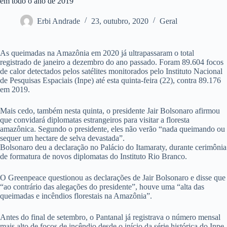
em todo o ano de 2019
Erbi Andrade
23, outubro, 2020
Geral
As queimadas na Amazônia em 2020 já ultrapassaram o total
registrado de janeiro a dezembro do ano passado. Foram 89.604 focos
de calor detectados pelos satélites monitorados pelo Instituto Nacional
de Pesquisas Espaciais (Inpe) até esta quinta-feira (22), contra 89.176
em 2019.
Mais cedo, também nesta quinta, o presidente Jair Bolsonaro afirmou
que convidará diplomatas estrangeiros para visitar a floresta
amazônica. Segundo o presidente, eles não verão “nada queimando ou
sequer um hectare de selva devastada”.
Bolsonaro deu a declaração no Palácio do Itamaraty, durante cerimônia
de formatura de novos diplomatas do Instituto Rio Branco.
O Greenpeace questionou as declarações de Jair Bolsonaro e disse que
“ao contrário das alegações do presidente”, houve uma “alta das
queimadas e incêndios florestais na Amazônia”.
Antes do final de setembro, o Pantanal já registrava o número mensal
mais alto de focos de incêndio desde o início da série histórica do Inpe,