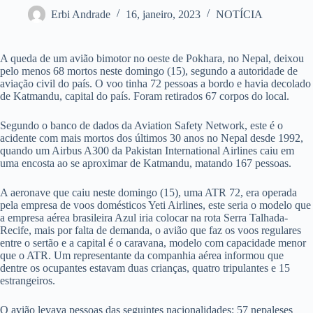
Erbi Andrade
16, janeiro, 2023
NOTÍCIA
A queda de um avião bimotor no oeste de Pokhara, no Nepal, deixou
pelo menos 68 mortos neste domingo (15), segundo a autoridade de
aviação civil do país. O voo tinha 72 pessoas a bordo e havia decolado
de Katmandu, capital do país. Foram retirados 67 corpos do local.
Segundo o banco de dados da Aviation Safety Network, este é o
acidente com mais mortos dos últimos 30 anos no Nepal desde 1992,
quando um Airbus A300 da Pakistan International Airlines caiu em
uma encosta ao se aproximar de Katmandu, matando 167 pessoas.
A aeronave que caiu neste domingo (15), uma ATR 72, era operada
pela empresa de voos domésticos Yeti Airlines, este seria o modelo que
a empresa aérea brasileira Azul iria colocar na rota Serra Talhada-
Recife, mais por falta de demanda, o avião que faz os voos regulares
entre o sertão e a capital é o caravana, modelo com capacidade menor
que o ATR. Um representante da companhia aérea informou que
dentre os ocupantes estavam duas crianças, quatro tripulantes e 15
estrangeiros.
O avião levava pessoas das seguintes nacionalidades: 57 nepaleses