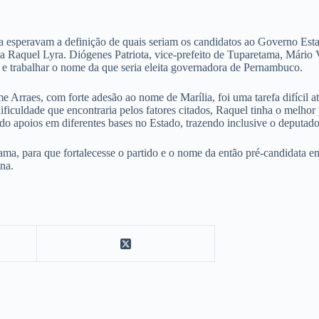
a esperavam a definição de quais seriam os candidatos ao Governo Estad
ana Raquel Lyra. Diógenes Patriota, vice-prefeito de Tuparetama, Mário
e trabalhar o nome da que seria eleita governadora de Pernambuco.
raes, com forte adesão ao nome de Marília, foi uma tarefa difícil atra
culdade que encontraria pelos fatores citados, Raquel tinha o melhor 
ndo apoios em diferentes bases no Estado, trazendo inclusive o deputad
a, para que fortalecesse o partido e o nome da então pré-candidata em
na.