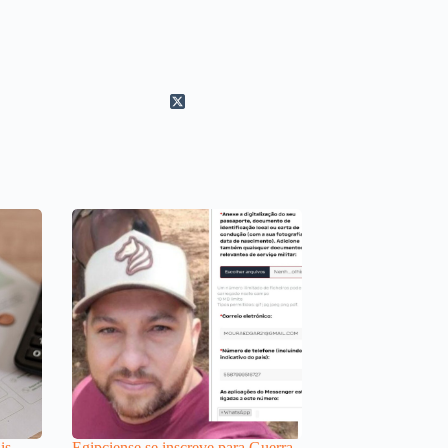
is
Egipciense se inscreve para Guerra