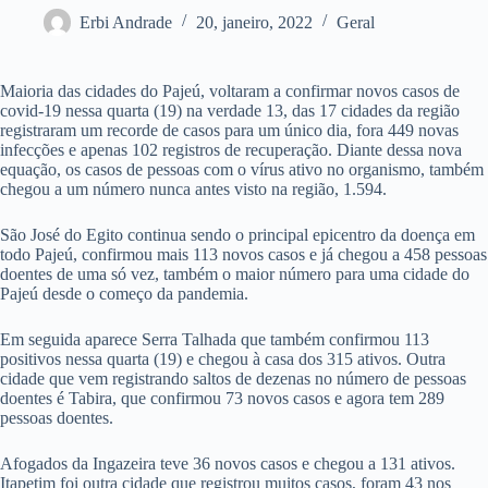
Erbi Andrade
20, janeiro, 2022
Geral
Maioria das cidades do Pajeú, voltaram a confirmar novos casos de
covid-19 nessa quarta (19) na verdade 13, das 17 cidades da região
registraram um recorde de casos para um único dia, fora 449 novas
infecções e apenas 102 registros de recuperação. Diante dessa nova
equação, os casos de pessoas com o vírus ativo no organismo, também
chegou a um número nunca antes visto na região, 1.594.
São José do Egito continua sendo o principal epicentro da doença em
todo Pajeú, confirmou mais 113 novos casos e já chegou a 458 pessoas
doentes de uma só vez, também o maior número para uma cidade do
Pajeú desde o começo da pandemia.
Em seguida aparece Serra Talhada que também confirmou 113
positivos nessa quarta (19) e chegou à casa dos 315 ativos. Outra
cidade que vem registrando saltos de dezenas no número de pessoas
doentes é Tabira, que confirmou 73 novos casos e agora tem 289
pessoas doentes.
Afogados da Ingazeira teve 36 novos casos e chegou a 131 ativos.
Itapetim foi outra cidade que registrou muitos casos, foram 43 nos