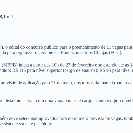
8,1 mil
), o edital do concurso público para o preenchimento de 11 vagas para 
lhida para organizar o certame é a Fundação Carlos Chagas (FCC).
 (MPPB) inicia a partir das 10h de 27 de fevereiro e se estende até as
ido: R$ 115 para nível superior (cargo de analista); R$ 95 para nível m
evisão de aplicação para 21 de maio, nos turnos da manhã (para o cargo 
analista ministerial, com uma vaga para este cargo, sendo exigido nível
bém deve selecionar aprovados fora do número previsto de vagas, também
assistente social e psicólogo.