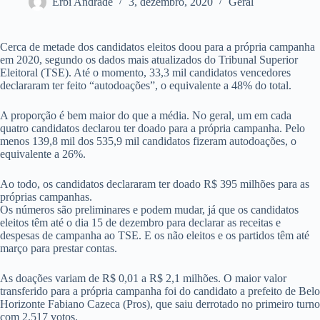
Erbi Andrade
3, dezembro, 2020
Geral
Cerca de metade dos candidatos eleitos doou para a própria campanha
em 2020, segundo os dados mais atualizados do Tribunal Superior
Eleitoral (TSE). Até o momento, 33,3 mil candidatos vencedores
declararam ter feito “autodoações”, o equivalente a 48% do total.
A proporção é bem maior do que a média. No geral, um em cada
quatro candidatos declarou ter doado para a própria campanha. Pelo
menos 139,8 mil dos 535,9 mil candidatos fizeram autodoações, o
equivalente a 26%.
Ao todo, os candidatos declararam ter doado R$ 395 milhões para as
próprias campanhas.
Os números são preliminares e podem mudar, já que os candidatos
eleitos têm até o dia 15 de dezembro para declarar as receitas e
despesas de campanha ao TSE. E os não eleitos e os partidos têm até
março para prestar contas.
As doações variam de R$ 0,01 a R$ 2,1 milhões. O maior valor
transferido para a própria campanha foi do candidato a prefeito de Belo
Horizonte Fabiano Cazeca (Pros), que saiu derrotado no primeiro turno
com 2.517 votos.