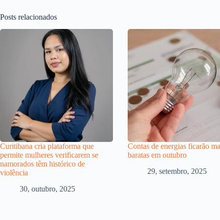
Posts relacionados
Curitibana cria plataforma que
Contas de energias ficarão ma
permite mulheres verificarem se
baratas em outubro
namorados têm histórico de
29, setembro, 2025
violência
30, outubro, 2025