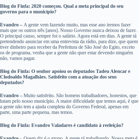
Blog do Finfa: 2020 começou. Qual a meta principal do seu
governo para o município?
Evandro –
A gente vem fazendo muito, mas esse ano iremos fazer
mais que os outros três [anos]. Nosso Governo nunca deixou de fazer.
O principal causo, sempre foi o salário. Agora está em dias. A gente tá
pretendendo anunciar em uma entrevista da rádio, para dize, que quem
tiver dinheiro para receber da Prefeitura de São José do Egito, exceto
os de programa, venha que a gente não quer estar devendo ninguém
não, vamos pagar.
Blog do Finfa: O senhor apoiou os deputados Tadeu Alencar e
Clodoaldo Magalhães. Satisfeito com a atuação dos seus
deputados?
Evandro –
Muito satisfeito. São homens trabalhadores, honestos, que
lutam pelo nosso município. A maior dificuldade que temos aqui, é que
a gente não tem a ajuda completa do Governo Federal, apenas em
parte, uma parte pequena, mas temos.
Blog do Finfa: Evandro Valadares é candidato à reeleição?
Evandro
– Quem diz é o grupo. A gente tá trabalhando. Nossa meta é