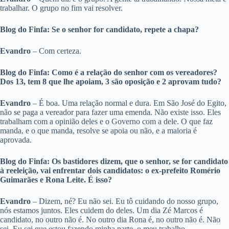
trabalhar. O grupo no fim vai resolver.
Blog do Finfa: Se o senhor for candidato, repete a chapa?
Evandro
– Com certeza.
Blog do Finfa: Como é a relação do senhor com os vereadores?
Dos 13, tem 8 que lhe apoiam, 3 são oposição e 2 aprovam tudo?
Evandro
– É boa. Uma relação normal e dura. Em São José do Egito,
não se paga a vereador para fazer uma emenda. Não existe isso. Eles
trabalham com a opinião deles e o Governo com a dele. O que faz
manda, e o que manda, resolve se apoia ou não, e a maioria é
aprovada.
Blog do Finfa: Os bastidores dizem, que o senhor, se for candidato
à reeleição, vai enfrentar dois candidatos: o ex-prefeito Romério
Guimarães e Rona Leite. É isso?
Evandro
– Dizem, né? Eu não sei. Eu tô cuidando do nosso grupo,
nós estamos juntos. Eles cuidem do deles. Um dia Zé Marcos é
candidato, no outro não é. No outro dia Rona é, no outro não é. Não
sei. Eu sei que estou fazendo minha parte, o meu trabalho.