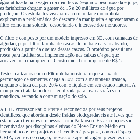
água utilizada na lavagem da mandioca. Segundo pesquisas da equipe,
as farinheiras chegam a gastar de 15 a 20 mil litros de água por
produção. Os estudantes visitaram a comunidade quilombola,
explicaram a problemática do descarte da manipueira e apresentaram o
filtro como uma solução, despertando o interesse dos moradores.
O filtro é composto por um modelo impresso em 3D, com camadas de
algodão, papel filtro, farinha de cascas de pinha e carvão ativado,
produzido a partir da queima dessas cascas. O protótipo possui uma
rosca para facilitar sua implementação nas caixas d’água que
armazenam a manipueira. O custo inicial do projeto é de R$ 5.
Testes realizados com o Filtropinha mostraram que a taxa de
germinação de sementes chega a 80% com a manipueira tratada,
enquanto a taxa cai para 20% com o líquido em seu estado natural. A
manipueira tratada pode ser reutilizada para lavar as raízes da
mandioca, evitando a contaminação do solo.
A ETE Professor Paulo Freire é reconhecida por seus projetos
científicos, que abordam desde fraldas biodegradáveis até luvas que
estabilizam tremores em pessoas com Parkinson. Essas criações são
incentivadas por disciplinas eletivas do Novo Ensino Médio em
Pernambuco e por projetos de incentivo à pesquisa, como o Espaço
CRIA, centros de criação, inovação e aprendizagem presentes nas