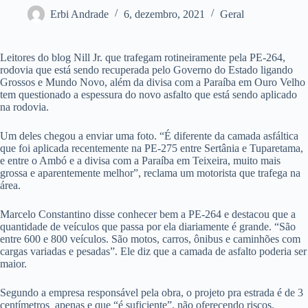
Erbi Andrade
6, dezembro, 2021
Geral
Leitores do blog Nill Jr. que trafegam rotineiramente pela PE-264,
rodovia que está sendo recuperada pelo Governo do Estado ligando
Grossos e Mundo Novo, além da divisa com a Paraíba em Ouro Velho
tem questionado a espessura do novo asfalto que está sendo aplicado
na rodovia.
Um deles chegou a enviar uma foto. “É diferente da camada asfáltica
que foi aplicada recentemente na PE-275 entre Sertânia e Tuparetama,
e entre o Ambó e a divisa com a Paraíba em Teixeira, muito mais
grossa e aparentemente melhor”, reclama um motorista que trafega na
área.
Marcelo Constantino disse conhecer bem a PE-264 e destacou que a
quantidade de veículos que passa por ela diariamente é grande. “São
entre 600 e 800 veículos. São motos, carros, ônibus e caminhões com
cargas variadas e pesadas”. Ele diz que a camada de asfalto poderia ser
maior.
Segundo a empresa responsável pela obra, o projeto pra estrada é de 3
centímetros apenas e que “é suficiente”, não oferecendo riscos.