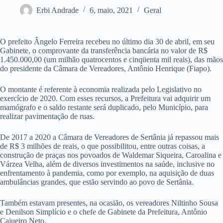
Erbi Andrade
6, maio, 2021
Geral
O prefeito Ângelo Ferreira recebeu no último dia 30 de abril, em seu
Gabinete, o comprovante da transferência bancária no valor de R$
1.450.000,00 (um milhão quatrocentos e cinqüenta mil reais), das mãos
do presidente da Câmara de Vereadores, Antônio Henrique (Fiapo).
O montante é referente à economia realizada pelo Legislativo no
exercício de 2020. Com esses recursos, a Prefeitura vai adquirir um
mamógrafo e o saldo restante será duplicado, pelo Município, para
realizar pavimentação de ruas.
De 2017 a 2020 a Câmara de Vereadores de Sertânia já repassou mais
de R$ 3 milhões de reais, o que possibilitou, entre outras coisas, a
construção de praças nos povoados de Waldemar Siqueira, Caroalina e
Várzea Velha, além de diversos investimentos na saúde, inclusive no
enfrentamento à pandemia, como por exemplo, na aquisição de duas
ambulâncias grandes, que estão servindo ao povo de Sertânia.
Também estavam presentes, na ocasião, os vereadores Niltinho Sousa
e Denilson Simplício e o chefe de Gabinete da Prefeitura, Antônio
Cajueiro Neto.