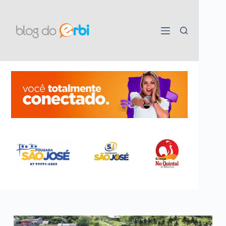
Pular
para
o
conteúdo