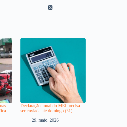
 nas
Declaração anual do MEI precisa
fica
ser enviada até domingo (31)
29, maio, 2026