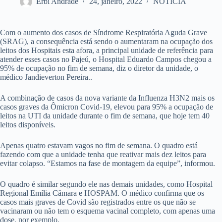
Erbi Andrade
24, janeiro, 2022
NOTÍCIA
Com o aumento dos casos de Síndrome Respiratória Aguda Grave
(SRAG), a consequência está sendo o aumentaram na ocupação dos
leitos dos Hospitais esta afora, a principal unidade de referência para
atender esses casos no Pajeú, o Hospital Eduardo Campos chegou a
95% de ocupação no fim de semana, diz o diretor da unidade, o
médico Jandieverton Pereira..
A combinação de casos da nova variante da Influenza H3N2 mais os
casos graves da Ômicron Covid-19, elevou para 95% a ocupação de
leitos na UTI da unidade durante o fim de semana, que hoje tem 40
leitos disponíveis.
Apenas quatro estavam vagos no fim de semana. O quadro está
fazendo com que a unidade tenha que reativar mais dez leitos para
evitar colapso. “Estamos na fase de montagem da equipe”, informou.
O quadro é similar segundo ele nas demais unidades, como Hospital
Regional Emília Câmara e HOSPAM. O médico confirma que os
casos mais graves de Covid são registrados entre os que não se
vacinaram ou não tem o esquema vacinal completo, com apenas uma
dose, por exemplo.